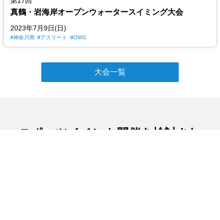
第17回
真鶴・岩海岸オープンウォータースイミング大会
2023年7月9日(日)
神奈川県
アスリート
OWS
大会一覧
スポーツイベント開催を検討され
ている方
私たち日本スポーツコミュニケーション協会は多くの
方にスポーツの良さを体験していただくため、地域で
のスポーツイベントの開催にご協力しています。ここ
では、大会開催までの大まかな流れをご紹介します。